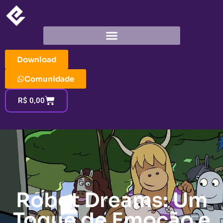
Download
Comunidade
R$
0,00
Robot Dreams: Um
Toque de Emoção e