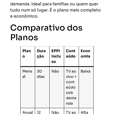
demanda. Ideal para famílias ou quem quer
tudo num só lugar. É o plano mais completo
e econômico.
Comparativo dos
Planos
Plan
Dura
EPPI
Cont
Econ
o
ção
inclu
eúdo
omia
so
Mens
30
Não
TV ao
Baixa
al
dias
vivo +
cont
eúdo
sob
dema
nda
Anual
12
Não
TV ao
Alta