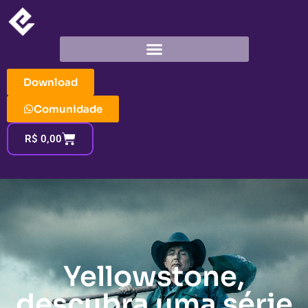
Download
Comunidade
R$
0,00
Yellowstone,
descubra uma série