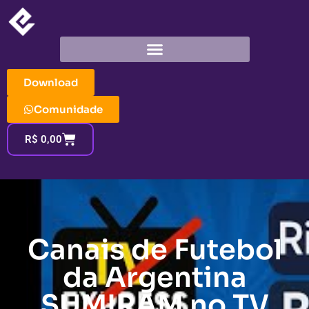
Download
Comunidade
R$
0,00
Canais de Futebol
da Argentina
SUMIRAM no TV