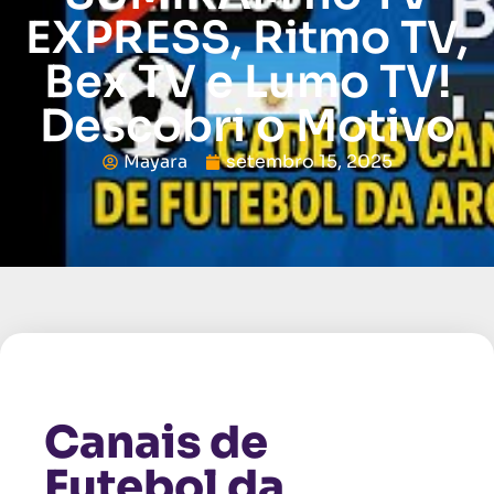
EXPRESS, Ritmo TV,
Bex TV e Lumo TV!
Descobri o Motivo
Mayara
setembro 15, 2025
Canais de
Futebol da